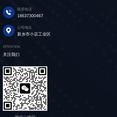
在筛面上受到连续抛掷，从而实现固体颗粒与液
产品筛体强度高，坚实耐用，可长时间高强度稳
求。 在建筑行业中，脱水筛被广泛应用于砂
体之间的分离。 脱水筛筛板采用模块式设
定作业。另外，该直线筛设备维护保养便捷，只
联系电话
石料厂的水洗砂脱水处理。水洗砂在生产过程中
计，无需螺栓即可安装，维护更换便捷，仅需要
需要定期检查、清洁、添加润滑油，即可保证振
18637300467
需要去除表面的泥土和杂质，这时候就需要用脱
3-5分钟即可完成筛板更换，显著减少了停机维护
动筛的正常运行和使用寿命。 绿色节能，引
水筛，通过脱水筛对物料进行处理，可以确保砂
公司地址
的时间。其筛网具备自清洁功能，可轻松清除粘
领未来 追求筛分效率的同时，故道金机械也
子的质量符合建筑要求，为建筑工程提供高质量
新乡市小店工业区
附在筛网上的物料，预防筛料堵网。此外，脱水
积极响应国家环保政策，部分直线筛筛体采用全
的建筑材料。 在食品行业中，脱水筛可以用
筛还配备了橡胶隔振弹簧作为减震装置，很好地
封闭设计，降低噪音与粉尘污染，为构建绿色建
于水果、蔬菜沥水，还可以用于果汁、酒类、调
ATTENTION
降低设备运行时产生的噪音，为用户创造更加舒
材产业贡献力量。 如今，故道金机械直线筛
味品等液态食品的过滤和分离，为后续食材储
适的工作环境。 脱水筛体积相对较小，单位
关注我们
已广泛应用于各类建材物料的筛分作业中，成为
存、运输及使用提供便利。 ▲故道金机械双
面积处理量大，可够满足多种物料的脱水作业的
了众多建材企业的信赖之选。如果您也希望提升
层高频脱水振动筛 说了这么多，相信大家对
要求，支持24小时不间断的连续干排作业，提升
建材物料的筛分效率，欢迎随时YABOCOM·（中
脱水筛的重要性有了更加清晰地认识，在产品采
生产线脱水效率。 ▲脱水振动筛 脱水筛
国）官方网站，故道金机械将提供高质量的产
购时，也一定要擦亮眼睛。故道金机械深耕振动
适用于金属矿山、非金属矿山以及煤矿等领域的
品，竭诚为您服务！
筛分行业多年，拥有丰富的生产经验和出色的技
尾矿处理。通过脱水筛的处理，尾矿的含水量大
术实力，我们生产的脱水筛产品，品质稳定，生
大降低，干排效果好，为矿山企业带来了显著的
产效率高，使用维护便利，能够满足不同行业，
经济效益和社会效益。脱水筛同样适用于电力、
不同客户的多样化需求，助力生产提效。
制糖、制盐、污水厂等领域，助力对细颗粒物料
的干湿分级、脱水、脱介、脱泥。