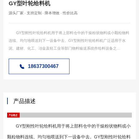
GY型叶轮给料机
源头厂家 · 支持定制 · 降本增效 · 性价比高
GY型刚性叶轮给料机用于将上部料仓中的干燥粉状物料或小颗粒物料
连续、均匀地喂送到下一设备中去。GY型刚性叶轮给料机广泛适用于水
泥、建材、化工、冶金及轻工业等部门物料输送系统作给料设备之
用。 GY型刚性叶轮给料机是一种定量给料设备。本机配用摆线针减速
机，它通过减速机出轴直接与主轴刚性联接，从而带动主轴和叶轮旋转。
18637300467
叶轮上装有若干个叶轮片，其上装有橡胶密封片，用压板压紧，密封片紧
贴外壳内壁。当电机旋转时，主轴、叶轮同时旋转，物料从上部料仓通过
进料口进入叶轮槽内，旋转的叶轮把物料带到出料口喂送出去。叶轮给料
机给粉量的调节是靠改变电磁调速异步电动机的转数来达到的。变速系统
产品描述
是由一级蜗轮与蜗杆付构成的。当变速时由蜗杆付通过安装在同一主轴上
的刮板，供给叶轮和测量叶轮带着煤粉在供给叶轮壳内转180°到供给叶轮
壳缺口处，落到测量叶轮内的齿槽，测量叶轮再转180°又把煤粉带到下部
GY型刚性叶轮给料机用于将上部料仓中的干燥粉状物料或小
体内的缺口处煤粉即落入出粉管中，按此过程就达到连续、均匀给粉和防
止停机时煤粉自流的目的。 刚性叶轮给料机分普通型,耐压型,耐高温型
颗粒物料连续、均匀地喂送到下一设备中去。GY型刚性叶轮给料