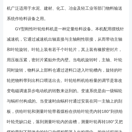
三大类。 耐压型:它采用封闭型转子,可以广泛用在吸送式,压送式气流
机广泛适用于水泥、建材、化工、冶金及轻工业等部门物料输送
输送系统和负压输送设备上,它可以保证输送管内的气流压力不泄漏,能够安
全的输送和收结物料,所以在这方面称为万锁气机,它不但可以耐压,同时兼
系统作给料设备之用。
备普通型功能。 耐高温型:根据物料输送和下料口的温升不同因为温质
GY型刚性叶轮给料机是一种定量给料设备。本机配用摆线针
对机体膨胀有影响,以及对轴承和油封系统不利。 普通型:可以用在80度
减速机，它通过减速机出轴直接与主轴刚性联接，从而带动主轴
以下及常温的通常物料上,它可以连续均匀向输料管内供料,而在系统和分离
收尘部,它又可以作为卸料器功能. 刚性叶轮给料机由带格室旋转叶轮、
和叶轮旋转。叶轮上装有若干个叶轮片，其上装有橡胶密封片，
机体、及新型摆线针轮减速电动机等部分组成，体积小，工作可靠，密封
用压板压紧，密封片紧贴外壳内壁。当电机旋转时，主轴、叶轮
及耐磨性能好，刚性叶轮给料机工作原理，当叶轮由传动机构驱动在机体
内旋转时，上部分离器（或料斗）落下的粉粒物料便由进料口进入叶轮格
同时旋转，物料从上部料仓通过进料口进入叶轮槽内，旋转的叶
室，并随着叶轮的转动而被送至卸料口排出，在整个工作过程中，能连续
轮把物料带到出料口喂送出去。叶轮给料机给粉量的调节是靠改
定量供料和卸料。 刚性叶轮给料机除了具有给料均匀、结构紧凑、密
变电磁调速异步电动机的转数来达到的。变速系统是由一级蜗轮
封性能好运转可告外，还具有如下特点： 1、在运转中较高两端进料
少，因此磨损耗小，比一般叶轮给料机具有明显的节能功效； 2、两端
与蜗杆付构成的。当变速时由蜗杆付通过安装在同一主轴上的刮
轴承挑出本体之外，轴承内不易进粉而免除不应有的磨损，改老式的滑动
板，供给叶轮和测量叶轮带着煤粉在供给叶轮壳内转180°到供给
轴承为滚动轴承，使用*为可靠。 1、该类型设备从材质上分碳钢、
全不锈钢、与物料接触不锈钢等类型； 2、从功能上有常温、耐高温类
叶轮壳缺口处，落到测量叶轮内的齿槽，测量叶轮再转180°又把
型； 3、设备不局限以上型号，可以非标设计；