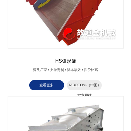
HS弧形筛
源头厂家 • 支持定制 • 降本增效 • 性价比高
查看更多
YABOCOM·（中国）
官方网站