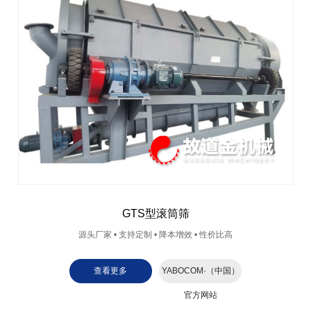
GTS型滚筒筛
源头厂家 • 支持定制 • 降本增效 • 性价比高
查看更多
YABOCOM·（中国）
官方网站