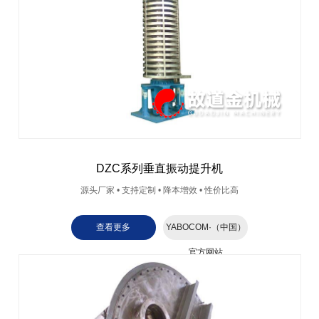
DZC系列垂直振动提升机
源头厂家 • 支持定制 • 降本增效 • 性价比高
查看更多
YABOCOM·（中国）
官方网站