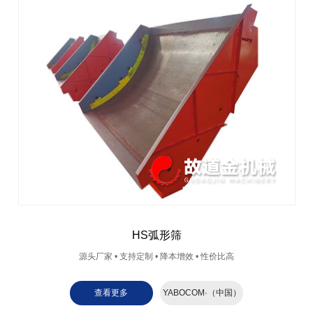
HS弧形筛
源头厂家 • 支持定制 • 降本增效 • 性价比高
查看更多
YABOCOM·（中国）