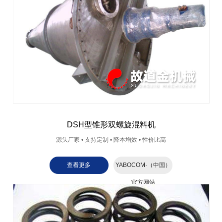
DSH型锥形双螺旋混料机
源头厂家 • 支持定制 • 降本增效 • 性价比高
查看更多
YABOCOM·（中国）
官方网站