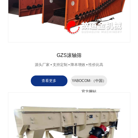
GZS滚轴筛
源头厂家 • 支持定制 • 降本增效 • 性价比高
查看更多
YABOCOM·（中国）
官方网站