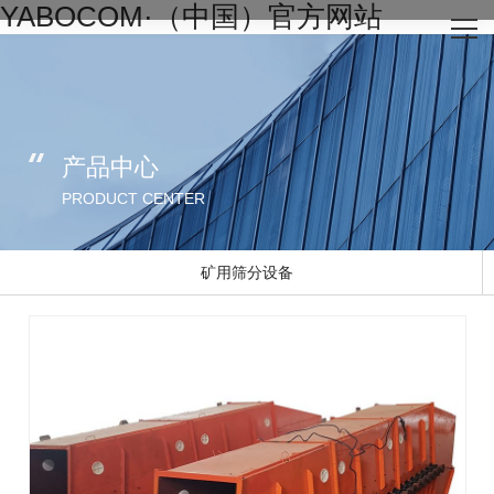
YABOCOM·（中国）官方网站
网站YABOCOM·（中国）官方网站
关于我们
主营产品
产品中心
成功案例
PRODUCT CENTER
生产设备
矿用筛分设备
新闻资讯
YABOCOM·（中国）官方网站