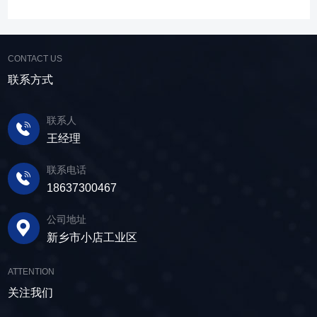
在采矿业中，脱水筛经常被用于尾矿和精矿的脱
可节约企业生态环境治理资金，减少节能减排和
高，筛分精度高，为建材产品带来稳定可靠的质
水处理。选矿完成后，尾矿处理过程中需要脱水
尾矿库维护费用，还可回收尾矿中的有价成分，
量提升。 智能调控，灵活应对 故道金机
筛协助去除多余的水分，以便于尾矿的堆放或再
提高企业经济效益。尾矿干排过程中，少不了振
械直线筛可加装plc控制系统，实现远程操控。用
利用；在精矿进行进一步加工前，也需要通过脱
CONTACT US
动筛分设备的助力，脱水筛，凭借强大的性能优
户可根据实际需求轻松调整振幅、频率等筛分参
水筛进行脱水处理，以提高其品质和后续加工效
势，成为了尾矿干排系统中经常使用的明星产
联系方式
数，使故道金机械直线筛能够轻松应对不同材质
率。 在煤炭行业中，脱水筛主要用于煤泥的
品。 ▲脱水振动筛 脱水筛，专为处理含
与粒度的筛分挑战，提升筛分效率。 坚实耐
脱水处理。煤泥是煤炭洗选过程中的副产品，含
水物料而生，该设备通过激振器产生的激振力，
用，维护省心 故道金机械直线振动筛优选高
联系人
有大量的水分，使用脱水筛进行处理，可以将煤
使筛面产生高频振动，含水物料进入振动筛后，
质量材料，生产环节层层把控，生产出的振动筛
王经理
泥中的水分去除，使其达到后续加工的要
在筛面上受到连续抛掷，从而实现固体颗粒与液
产品筛体强度高，坚实耐用，可长时间高强度稳
求。 在建筑行业中，脱水筛被广泛应用于砂
体之间的分离。 脱水筛筛板采用模块式设
定作业。另外，该直线筛设备维护保养便捷，只
联系电话
石料厂的水洗砂脱水处理。水洗砂在生产过程中
计，无需螺栓即可安装，维护更换便捷，仅需要
需要定期检查、清洁、添加润滑油，即可保证振
18637300467
需要去除表面的泥土和杂质，这时候就需要用脱
3-5分钟即可完成筛板更换，显著减少了停机维护
动筛的正常运行和使用寿命。 绿色节能，引
水筛，通过脱水筛对物料进行处理，可以确保砂
公司地址
的时间。其筛网具备自清洁功能，可轻松清除粘
领未来 追求筛分效率的同时，故道金机械也
子的质量符合建筑要求，为建筑工程提供高质量
新乡市小店工业区
附在筛网上的物料，预防筛料堵网。此外，脱水
积极响应国家环保政策，部分直线筛筛体采用全
的建筑材料。 在食品行业中，脱水筛可以用
筛还配备了橡胶隔振弹簧作为减震装置，很好地
封闭设计，降低噪音与粉尘污染，为构建绿色建
于水果、蔬菜沥水，还可以用于果汁、酒类、调
ATTENTION
降低设备运行时产生的噪音，为用户创造更加舒
材产业贡献力量。 如今，故道金机械直线筛
味品等液态食品的过滤和分离，为后续食材储
适的工作环境。 脱水筛体积相对较小，单位
关注我们
已广泛应用于各类建材物料的筛分作业中，成为
存、运输及使用提供便利。 ▲故道金机械双
面积处理量大，可够满足多种物料的脱水作业的
了众多建材企业的信赖之选。如果您也希望提升