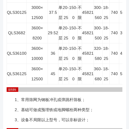
3000×
单
20-
150-
不
300-
18-
QLS30125
37.5
45821
740
5
10
12500
层
25
0
限
560
25
3600×
单
20-
150-
不
300-
18-
QLS3682
29.52
45821
740
3
6
8200
层
25
0
限
500
25
3600×
单
20-
150-
不
320-
18-
QLS36100
36
45821
740
4
8
10000
层
25
0
限
580
25
3600×
单
20-
150-
不
360-
18-
QLS36125
45
45821
740
5
10
12500
层
25
0
限
680
25
1、常用筛网为钢板冲孔或弹跳杆筛板；
2、基础可做成预埋铁或地脚螺栓两种类型；
3、设备不局限以上型号，可以非标设计；