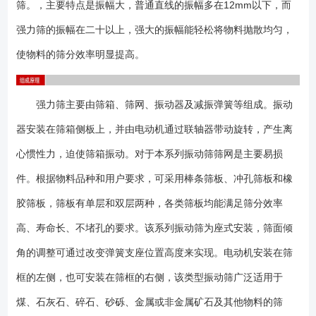
筛。，主要特点是振幅大，普通直线的振幅多在12mm以下，而
QLS281002800× 1000028单层20-25150-0不限45821250-45018-
2574048×15二次减振QLS281252800× 1250035单层20-25150-0不限
强力筛的振幅在二十以上，强大的振幅能轻松将物料抛散均匀，
45821280-52018-25740510×15二次减振QLS30753000× 750022.5单层
使物料的筛分效率明显提高。
20-25150-0不限45821230-38018-2574036×15二次减振QLS30823000×
820024.6单层20-25150-0不限45821250-42018-2574036×15二次减振
QLS301003000× 1000030单层20-25150-0不限45821270-50018-
强力筛主要由筛箱、筛网、振动器及减振弹簧等组成。振动
2574048×15二次减振QLS301253000× 1250037.5单层20-25150-0不限
器安装在筛箱侧板上，并由电动机通过联轴器带动旋转，产生离
45821300-56018-25740510×15二次减振QLS36823600× 820029.52单
层20-25150-0不限45821300-50018-2574036×15二次减振
心惯性力，迫使筛箱振动。对于本系列振动筛筛网是主要易损
QLS361003600× 1000036单层20-25150-0不限45821320-58018-
件。根据物料品种和用户要求，可采用棒条筛板、冲孔筛板和橡
2574048×15二次减振QLS361253600× 1250045单层20-25150-0不限
胶筛板，筛板有单层和双层两种，各类筛板均能满足筛分效率
45821360-68018-25740510×15二次减振 1、常用筛网为钢板冲孔或
弹跳杆筛板； 2、基础可做成预埋铁或地脚螺栓两种类型； 3、设
高、寿命长、不堵孔的要求。该系列振动筛为座式安装，筛面倾
备不局限以上型号，可以非标设计； 1、激振器在吊装、搬运及安装时
角的调整可通过改变弹簧支座位置高度来实现。电动机安装在筛
切勿碰撞； 2、安装前应检查各部件的紧固连接螺栓孔是否相符；
3、安装时不得随意拆卸零部件； 4、安装后激振器应保证横向水
框的左侧，也可安装在筛框的右侧，该类型振动筛广泛适用于
平； 5、紧固螺栓采用防松装置，以防螺栓松动使激振器损坏；
煤、石灰石、碎石、砂砾、金属或非金属矿石及其他物料的筛
6、调整激振力大小，可满足各种振动设备不同的物料需要； 7、激振