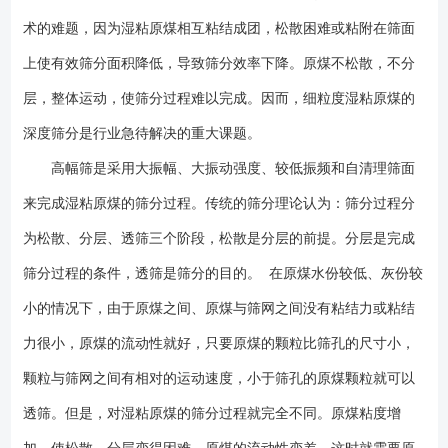
和时间，筛面振动过快，原煤抛不起来，*终起不到筛分作用。另外，颗粒
术的难题，因为湿粘原煤相互粘结成团，松散困难或粘附在筛面
透筛也需要时间来完成，高幅筛的大振幅、大振动强度、低振频恰好满足
了这一筛分工艺特点。 理论上，原煤之间、原煤与筛网之间的粘结力大小
上使有效筛分面积降低，导致筛分效率下降。原煤不松散，不分
有个限度，当筛面产生的激振力大于原煤与筛网间的粘结力时，原煤就要
层，整体运动，使筛分过程难以完成。因而，细粒度湿粘原煤的
脱离筛网，使原煤之间相互分离而活跃起来，筛网就不会堵，筛分过程就
深度筛分是行业急待解决的重大课题。
能有效进行。但是，颗粒越小、粘度越大，所获得的惯性力也就越小，这
使小颗粒需获得更大的加速度才有可能，实际上，过细的颗粒不会单独离
高幅筛是采用大振幅、大振动强度、较低振频和自清理筛面
散存在，它们总是粘结在较大的颗粒上，相互粘结。大振幅、大振动强度
来完成湿粘原煤的筛分过程。传统的筛分理论认为：筛分过程分
有利于切断原煤之间的粘结力，迫使原煤强制透筛。，主要特点是振幅
大，普通直线的振幅多在12mm以下，而强力筛的振幅在二十以上，强大
为松散、分层、透筛三个阶段，松散是分层的前提。分层是完成
的振幅能轻松将物料抛散均匀，使物料的筛分效率明显提高。 强力筛
筛分过程的条件，透筛是筛分的目的。 在原煤水份较低、灰份较
主要由筛箱、筛网、振动器及减振弹簧等组成。振动器安装在筛箱侧板
小的情况下，由于原煤之间、原煤与筛网之间没有粘结力或粘结
上，并由电动机通过联轴器带动旋转，产生离心惯性力，迫使筛箱振动。
对于本系列振动筛筛网是主要易损件。根据物料品种和用户要求，可采用
力很小，原煤的流动性就好，只要原煤的颗粒比筛孔的尺寸小，
棒条筛板、冲孔筛板和橡胶筛板，筛板有单层和双层两种，各类筛板均能
颗粒与筛网之间有相对的运动速度，小于筛孔的原煤颗粒就可以
满足筛分效率高、寿命长、不堵孔的要求。该系列振动筛为座式安装，筛
面倾角的调整可通过改变弹簧支座位置高度来实现。电动机安装在筛框的
透筛。但是，对湿粘原煤的筛分过程就完全不同。原煤粘度增
左侧，也可安装在筛框的右侧，该类型振动筛广泛适用于煤、石灰石、碎