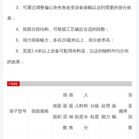
3、可通过调整偏心块夹角改变设备振幅以达到需要的筛分效
果；
4、筛面分段结构，可根据工艺确定合适的段数；
5、强力筛振幅大，多在20毫米以上，筛分效率高；
6、宽度2.4米以上设备可配用布料器，以达到物料均匀分布
的效果；
筛
筛
入
筛
筛面
面
面
入料
料
分级
处理
振
面
筛子型号
筛面规格
频率
面积
层
倾
粒度
水
粒度
能力
幅
段
数
角
分
数