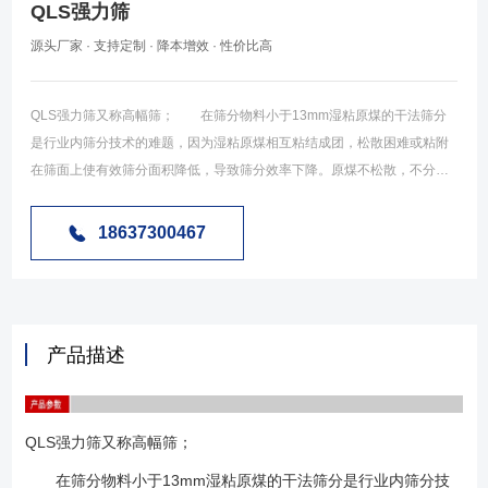
QLS强力筛
源头厂家 · 支持定制 · 降本增效 · 性价比高
QLS强力筛又称高幅筛； 在筛分物料小于13mm湿粘原煤的干法筛分
是行业内筛分技术的难题，因为湿粘原煤相互粘结成团，松散困难或粘附
在筛面上使有效筛分面积降低，导致筛分效率下降。原煤不松散，不分
层，整体运动，使筛分过程难以完成。因而，细粒度湿粘原煤的深度筛分
是行业急待解决的重大课题。 高幅筛是采用大振幅、大振动强度、较
18637300467
低振频和自清理筛面来完成湿粘原煤的筛分过程。传统的筛分理论认为：
筛分过程分为松散、分层、透筛三个阶段，松散是分层的前提。分层是完
成筛分过程的条件，透筛是筛分的目的。 在原煤水份较低、灰份较小的情
况下，由于原煤之间、原煤与筛网之间没有粘结力或粘结力很小，原煤的
产品描述
流动性就好，只要原煤的颗粒比筛孔的尺寸小，颗粒与筛网之间有相对的
运动速度，小于筛孔的原煤颗粒就可以透筛。但是，对湿粘原煤的筛分过
程就完全不同。原煤粘度增加，使松散、分层变得困难，原煤的流动性变
QLS强力筛又称高幅筛；
差，这时就需要原煤与筛网之间具有足够大的加速度，才有可能使原煤松
散、分层。但仅有加速度是不够的，因为湿粘原煤的透筛过程还需要空间
在筛分物料小于13mm湿粘原煤的干法筛分是行业内筛分技