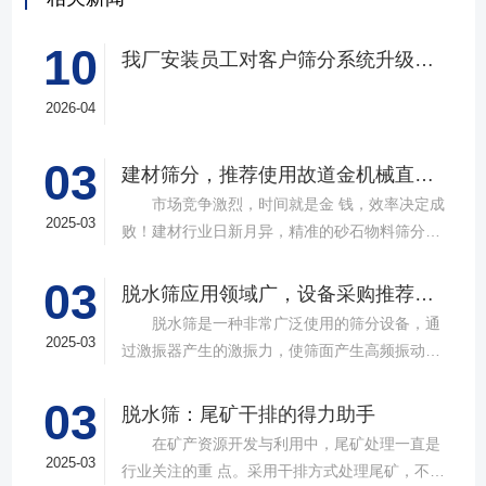
10
我厂安装员工对客户筛分系统升级改造完工，客户很满意，我们也很高兴！
2026-04
03
建材筛分，推荐使用故道金机械直线筛
市场竞争激烈，时间就是金 钱，效率决定成
2025-03
败！建材行业日新月异，精准的砂石物料筛分工
具成为了确保工程质量，提升生产效率的关键。
03
故道金机械，深耕振动筛分领域三十载，推出多
脱水筛应用领域广，设备采购推荐选择实力厂家
款高质量直线筛设备，以稳定的筛分质量，强大
脱水筛是一种非常广泛使用的筛分设备，通
的处理能力，提供建材砂石物料筛分解决方
2025-03
过激振器产生的激振力，使筛面产生高频振动，
案。 ▲故道金机械直线振动筛 布局合
物料在筛面上受到连续抛掷，从而实现固体颗粒
理，精准分级 故道金机械拥有强大的技术团
03
与液体之间的分离。在多个行业中，脱水筛都发
脱水筛：尾矿干排的得力助手
队，产品设计时考虑机械结构、动力学特性和操
挥着不可或缺的作用。故道金机械带大家一起了
在矿产资源开发与利用中，尾矿处理一直是
作便捷性，其生产的直线筛产品使用时，物料在
解。 ▲故道金机械单层高频脱水振动筛
2025-03
行业关注的重 点。采用干排方式处理尾矿，不仅
筛面快速且均匀分布，筛孔不堵塞，筛分效率