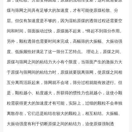
加，使松散、分层变得困难，原煤的流动性变差，这时就需要原
石、砂砾、金属或非金属矿石及其他物料的筛分。 1、该类型设备筛面
煤与筛网之间具有足够大的加速度，才有可能使原煤松散、分
与地面倾角较大，常用以20-25度较多； 2、筛网可以选择弹跳杆、冲
孔钢板、编织网等类型筛板，以满足不同需要； 3、可通过调整偏心块
层。但仅有加速度是不够的，因为湿粘原煤的透筛过程还需要空
夹角改变设备振幅以达到需要的筛分效果； 4、筛面分段结构，可根据
间和时间，筛面振动过快，原煤抛不起来，*终起不到筛分作用。
工艺确定合适的段数； 5、强力筛振幅大，多在20毫米以上，筛分效
率高； 6、宽度2.4米以上设备可配用布料器，以达到物料均匀分布的
另外，颗粒透筛也需要时间来完成，高幅筛的大振幅、大振动强
效果； 筛子型号筛面规格筛面面积筛面层数筛面倾角入料粒度入料水
度、低振频恰好满足了这一筛分工艺特点。 理论上，原煤之间、
分分级粒度处理能力振幅频率筛面段数电机功率减振方式宽×长mm㎡层度
原煤与筛网之间的粘结力大小有个限度，当筛面产生的激振力大
mm%mmt/hmmr/min段kW（可选）QLS20602000× 600012单层20-
25150-0不限45821100-25018-2574024×15二次减振
于原煤与筛网间的粘结力时，原煤就要脱离筛网，使原煤之间相
QLS25752500×750018.75单层20-25150-0不限45821150-32018-
互分离而活跃起来，筛网就不会堵，筛分过程就能有效进行。但
2574036×15二次减振QLS25822500×820020.5单层20-25150-0不限
45821200-35018-2574036×15二次减振QLS251002500× 1000025单层
是，颗粒越小、粘度越大，所获得的惯性力也就越小，这使小颗
20-25150-0不限45821230-40018-2574048×15二次减振
粒需获得更大的加速度才有可能，实际上，过细的颗粒不会单独
QLS251252500× 1250031.25单层20-25150-0不限45821260-48018-
离散存在，它们总是粘结在较大的颗粒上，相互粘结。大振幅、
25740510×15二次减振QLS28752800× 750021单层20-25150-0不限
45821200-36018-2574036×15二次减振QLS28822800× 820022.96单层
大振动强度有利于切断原煤之间的粘结力，迫使原煤强制透
20-25150-0不限45821230-40018-2574036×15二次减振