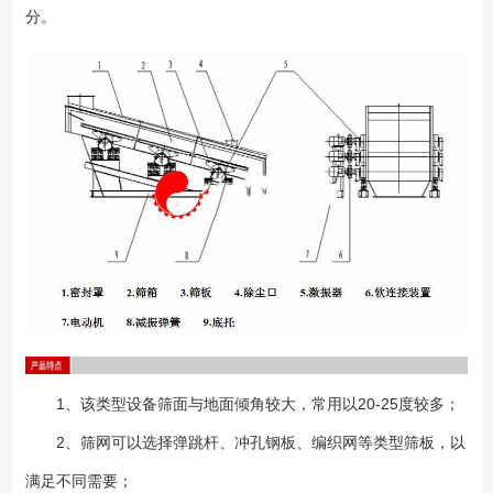
分。
力的调整： （1）卸下风罩，旋松配重块紧固螺栓； （2）同相
位、同角度调整激振器的偏心块和配重块，或增加、减少配重块的数
量； （3）旋紧螺栓，装回风罩； 1、激振器安装调试完毕，运行
2-7小时，检查各部件是否正常，并对各部位螺栓再紧固； 2、正常使
用时的轴承温度应控制在95度以下，定期检查轴承腔内油量，并按要求及
时补充，以保证润滑脂为轴承容腔的2/3为宜。建议使用二硫化钼复合锂基
脂润滑脂，*好每周检查一次； 3、每半年应维护保养一次，清楚机体
表面积尘、污垢，清洗轴承，检查油封等易损件是否损坏，并及时更
换； 4、每年大修一次，检查轴承磨损情况，并更换腔润滑油。
1、该类型设备筛面与地面倾角较大，常用以20-25度较多；
2、筛网可以选择弹跳杆、冲孔钢板、编织网等类型筛板，以
满足不同需要；