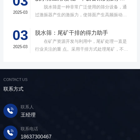
03
款高质量直线筛设备，以稳定的筛分质量，强大
脱水筛是一种非常广泛使用的筛分设备，通
的处理能力，提供建材砂石物料筛分解决方
2025-03
过激振器产生的激振力，使筛面产生高频振动，
案。 ▲故道金机械直线振动筛 布局合
物料在筛面上受到连续抛掷，从而实现固体颗粒
理，精准分级 故道金机械拥有强大的技术团
03
与液体之间的分离。在多个行业中，脱水筛都发
脱水筛：尾矿干排的得力助手
队，产品设计时考虑机械结构、动力学特性和操
挥着不可或缺的作用。故道金机械带大家一起了
在矿产资源开发与利用中，尾矿处理一直是
作便捷性，其生产的直线筛产品使用时，物料在
解。 ▲故道金机械单层高频脱水振动筛
2025-03
行业关注的重 点。采用干排方式处理尾矿，不仅
筛面快速且均匀分布，筛孔不堵塞，筛分效率
在采矿业中，脱水筛经常被用于尾矿和精矿的脱
可节约企业生态环境治理资金，减少节能减排和
高，筛分精度高，为建材产品带来稳定可靠的质
水处理。选矿完成后，尾矿处理过程中需要脱水
尾矿库维护费用，还可回收尾矿中的有价成分，
量提升。 智能调控，灵活应对 故道金机
筛协助去除多余的水分，以便于尾矿的堆放或再
提高企业经济效益。尾矿干排过程中，少不了振
械直线筛可加装plc控制系统，实现远程操控。用
利用；在精矿进行进一步加工前，也需要通过脱
CONTACT US
动筛分设备的助力，脱水筛，凭借强大的性能优
户可根据实际需求轻松调整振幅、频率等筛分参
水筛进行脱水处理，以提高其品质和后续加工效
势，成为了尾矿干排系统中经常使用的明星产
联系方式
数，使故道金机械直线筛能够轻松应对不同材质
率。 在煤炭行业中，脱水筛主要用于煤泥的
品。 ▲脱水振动筛 脱水筛，专为处理含
与粒度的筛分挑战，提升筛分效率。 坚实耐
脱水处理。煤泥是煤炭洗选过程中的副产品，含
水物料而生，该设备通过激振器产生的激振力，
用，维护省心 故道金机械直线振动筛优选高
联系人
有大量的水分，使用脱水筛进行处理，可以将煤
使筛面产生高频振动，含水物料进入振动筛后，
质量材料，生产环节层层把控，生产出的振动筛
王经理
泥中的水分去除，使其达到后续加工的要
在筛面上受到连续抛掷，从而实现固体颗粒与液
产品筛体强度高，坚实耐用，可长时间高强度稳
求。 在建筑行业中，脱水筛被广泛应用于砂
体之间的分离。 脱水筛筛板采用模块式设
定作业。另外，该直线筛设备维护保养便捷，只
联系电话
石料厂的水洗砂脱水处理。水洗砂在生产过程中
计，无需螺栓即可安装，维护更换便捷，仅需要
需要定期检查、清洁、添加润滑油，即可保证振
18637300467
需要去除表面的泥土和杂质，这时候就需要用脱