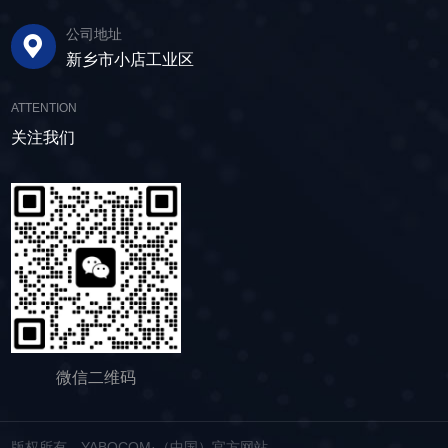
3-5分钟即可完成筛板更换，显著减少了停机维护
动筛的正常运行和使用寿命。 绿色节能，引
水筛，通过脱水筛对物料进行处理，可以确保砂
公司地址
的时间。其筛网具备自清洁功能，可轻松清除粘
领未来 追求筛分效率的同时，故道金机械也
子的质量符合建筑要求，为建筑工程提供高质量
新乡市小店工业区
附在筛网上的物料，预防筛料堵网。此外，脱水
积极响应国家环保政策，部分直线筛筛体采用全
的建筑材料。 在食品行业中，脱水筛可以用
筛还配备了橡胶隔振弹簧作为减震装置，很好地
封闭设计，降低噪音与粉尘污染，为构建绿色建
于水果、蔬菜沥水，还可以用于果汁、酒类、调
ATTENTION
降低设备运行时产生的噪音，为用户创造更加舒
材产业贡献力量。 如今，故道金机械直线筛
味品等液态食品的过滤和分离，为后续食材储
适的工作环境。 脱水筛体积相对较小，单位
关注我们
已广泛应用于各类建材物料的筛分作业中，成为
存、运输及使用提供便利。 ▲故道金机械双
面积处理量大，可够满足多种物料的脱水作业的
了众多建材企业的信赖之选。如果您也希望提升
层高频脱水振动筛 说了这么多，相信大家对
要求，支持24小时不间断的连续干排作业，提升
建材物料的筛分效率，欢迎随时YABOCOM·（中
脱水筛的重要性有了更加清晰地认识，在产品采
生产线脱水效率。 ▲脱水振动筛 脱水筛
国）官方网站，故道金机械将提供高质量的产
购时，也一定要擦亮眼睛。故道金机械深耕振动
适用于金属矿山、非金属矿山以及煤矿等领域的
品，竭诚为您服务！
筛分行业多年，拥有丰富的生产经验和出色的技
尾矿处理。通过脱水筛的处理，尾矿的含水量大
术实力，我们生产的脱水筛产品，品质稳定，生
大降低，干排效果好，为矿山企业带来了显著的
产效率高，使用维护便利，能够满足不同行业，
经济效益和社会效益。脱水筛同样适用于电力、
不同客户的多样化需求，助力生产提效。
制糖、制盐、污水厂等领域，助力对细颗粒物料
的干湿分级、脱水、脱介、脱泥。
微信二维码
版权所有 YABOCOM·（中国）官方网站