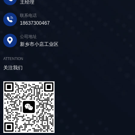
质量材料，生产环节层层把控，生产出的振动筛
王经理
泥中的水分去除，使其达到后续加工的要
在筛面上受到连续抛掷，从而实现固体颗粒与液
产品筛体强度高，坚实耐用，可长时间高强度稳
求。 在建筑行业中，脱水筛被广泛应用于砂
体之间的分离。 脱水筛筛板采用模块式设
定作业。另外，该直线筛设备维护保养便捷，只
联系电话
石料厂的水洗砂脱水处理。水洗砂在生产过程中
计，无需螺栓即可安装，维护更换便捷，仅需要
需要定期检查、清洁、添加润滑油，即可保证振
18637300467
需要去除表面的泥土和杂质，这时候就需要用脱
3-5分钟即可完成筛板更换，显著减少了停机维护
动筛的正常运行和使用寿命。 绿色节能，引
水筛，通过脱水筛对物料进行处理，可以确保砂
公司地址
的时间。其筛网具备自清洁功能，可轻松清除粘
领未来 追求筛分效率的同时，故道金机械也
子的质量符合建筑要求，为建筑工程提供高质量
新乡市小店工业区
附在筛网上的物料，预防筛料堵网。此外，脱水
积极响应国家环保政策，部分直线筛筛体采用全
的建筑材料。 在食品行业中，脱水筛可以用
筛还配备了橡胶隔振弹簧作为减震装置，很好地
封闭设计，降低噪音与粉尘污染，为构建绿色建
于水果、蔬菜沥水，还可以用于果汁、酒类、调
ATTENTION
降低设备运行时产生的噪音，为用户创造更加舒
材产业贡献力量。 如今，故道金机械直线筛
味品等液态食品的过滤和分离，为后续食材储
适的工作环境。 脱水筛体积相对较小，单位
关注我们
已广泛应用于各类建材物料的筛分作业中，成为
存、运输及使用提供便利。 ▲故道金机械双
面积处理量大，可够满足多种物料的脱水作业的
了众多建材企业的信赖之选。如果您也希望提升
层高频脱水振动筛 说了这么多，相信大家对
要求，支持24小时不间断的连续干排作业，提升
建材物料的筛分效率，欢迎随时YABOCOM·（中
脱水筛的重要性有了更加清晰地认识，在产品采
生产线脱水效率。 ▲脱水振动筛 脱水筛
国）官方网站，故道金机械将提供高质量的产
购时，也一定要擦亮眼睛。故道金机械深耕振动
适用于金属矿山、非金属矿山以及煤矿等领域的
品，竭诚为您服务！
筛分行业多年，拥有丰富的生产经验和出色的技
尾矿处理。通过脱水筛的处理，尾矿的含水量大
术实力，我们生产的脱水筛产品，品质稳定，生
大降低，干排效果好，为矿山企业带来了显著的
产效率高，使用维护便利，能够满足不同行业，
经济效益和社会效益。脱水筛同样适用于电力、
不同客户的多样化需求，助力生产提效。
制糖、制盐、污水厂等领域，助力对细颗粒物料
的干湿分级、脱水、脱介、脱泥。