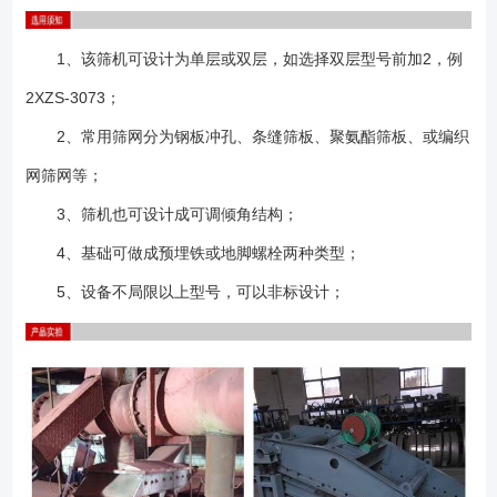
1、该筛机可设计为单层或双层，如选择双层型号前加2，例
2XZS-3073；
2、常用筛网分为钢板冲孔、条缝筛板、聚氨酯筛板、或编织
网筛网等；
3、筛机也可设计成可调倾角结构；
4、基础可做成预埋铁或地脚螺栓两种类型；
5、设备不局限以上型号，可以非标设计；