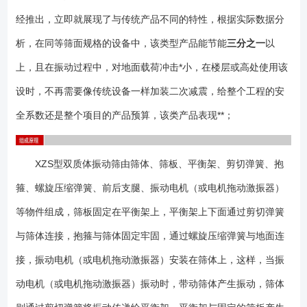
振动时，激振力瞬间加大，这个原理也是我公司生产的XZS型双质体振动
经推出，立即就展现了与传统产品不同的特性，根据实际数据分
筛的功耗比常规设备少三分之一的重要理论来源。XZS双质体振动筛的轨
迹是独有的椭圆形，物料在椭圆长轴方向脱离筛面，在短轴端翻滚前进，
析，在同等筛面规格的设备中，该类型产品能节能
三分之一
以
物料的筛分效率与精度，均**常规产品。 ● XZS型双质体振动筛功率比
上，且在振动过程中，对地面载荷冲击*小，在楼层或高处使用该
同类规格常规产品节能三分之一以上； ● 该类型产品对地面动载荷的
设时，不再需要像传统设备一样加装二次减震，给整个工程的安
冲击比常规产品少二分之一以上； ● 该类型设备比常规设备轻三分之
一以上； ● 该类型设备在启动后工作声音小于85分贝； ● 改类型
全系数还是整个项目的产品预算，该类产品表现**；
设备使用使用寿命更长、且更换备件容易； 1、该筛机可设计为单层
或双层，如选择双层型号前加2，例2XZS-3073； 2、常用筛网分为钢
板冲孔、条缝筛板、聚氨酯筛板、或编织网筛网等； 3、筛机也可设计
XZS型双质体振动筛由筛体、筛板、平衡架、剪切弹簧、抱
成可调倾角结构； 4、基础可做成预埋铁或地脚螺栓两种类型；
箍、螺旋压缩弹簧、前后支腿、振动电机（或电机拖动激振器）
5、设备不局限以上型号，可以非标设计；
等物件组成，筛板固定在平衡架上，平衡架上下面通过剪切弹簧
与筛体连接，抱箍与筛体固定牢固，通过螺旋压缩弹簧与地面连
接，振动电机（或电机拖动激振器）安装在筛体上，这样，当振
动电机（或电机拖动激振器）振动时，带动筛体产生振动，筛体